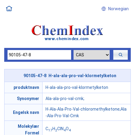
Norwegian
90105-47-8 H-ala-ala-pro-val-klormetylketon
produktnavn
H-ala-ala-pro-val-klormetylketon
Synonymer
Ala-ala-pro-val-cmk;
H-Ala-Ala-Pro-Val-chloromethylketone;Ala
Engelsk navn
-Ala-Pro-Val-Cmk
Molekylær
C
H
ClN
O
17
2
4
4
Formel