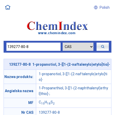
Polish
139277-80-8 1-propanotiol, 3-[[1-(2-naftalenylo)etylo]tio]-
1-propanotiol, 3-[[1-(2-naftalenylo)etylo]ti
Nazwa produktu:
o]-
1-Propanethiol, 3-[[1-(2-naphthalenyl)ethy
Angielska nazwa
l]thio]-;
C
H
S
MF
15
18
2
Nr CAS
139277-80-8