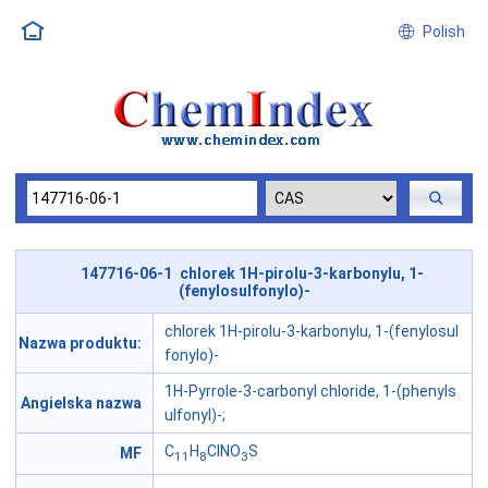
Polish
147716-06-1 chlorek 1H-pirolu-3-karbonylu, 1-
(fenylosulfonylo)-
chlorek 1H-pirolu-3-karbonylu, 1-(fenylosul
Nazwa produktu:
fonylo)-
1H-Pyrrole-3-carbonyl chloride, 1-(phenyls
Angielska nazwa
ulfonyl)-;
C
H
ClNO
S
MF
11
8
3