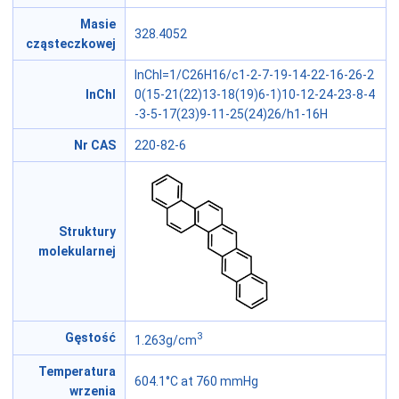
Masie
328.4052
cząsteczkowej
InChI=1/C26H16/c1-2-7-19-14-22-16-26-2
InChI
0(15-21(22)13-18(19)6-1)10-12-24-23-8-4
-3-5-17(23)9-11-25(24)26/h1-16H
Nr CAS
220-82-6
Struktury
molekularnej
3
Gęstość
1.263g/cm
Temperatura
604.1°C at 760 mmHg
wrzenia