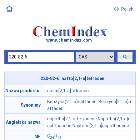
Polish
220-82-6 nafto[2,1-a]tetracen
Nazwa produktu:
nafto[2,1-a]tetracen
Benzyna(2,1-a)naftacen; Benzyno[2,1-a]n
Synonimy
aftacen;
naphtho[2,1-a]tetracene;Naphtho(2,1-a)n
Angielska nazwa
aphthacene;Naphtho[2,1-a]naphthacene
C
H
MF
26
16