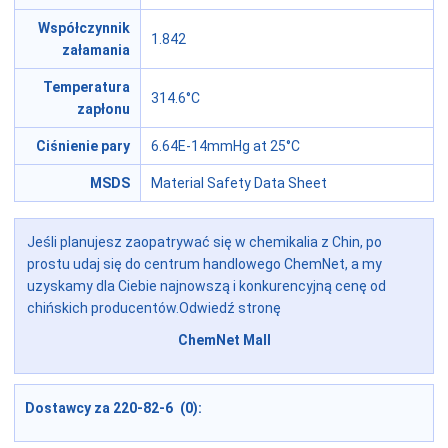
Współczynnik
1.842
załamania
Temperatura
314.6°C
zapłonu
Ciśnienie pary
6.64E-14mmHg at 25°C
MSDS
Material Safety Data Sheet
Jeśli planujesz zaopatrywać się w chemikalia z Chin, po
prostu udaj się do centrum handlowego ChemNet, a my
uzyskamy dla Ciebie najnowszą i konkurencyjną cenę od
chińskich producentów.Odwiedź stronę
ChemNet Mall
Dostawcy za 220-82-6 (0):