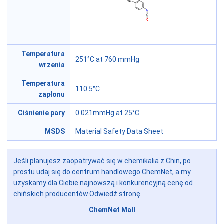
Temperatura
251°C at 760 mmHg
wrzenia
Temperatura
110.5°C
zapłonu
Ciśnienie pary
0.021mmHg at 25°C
MSDS
Material Safety Data Sheet
Jeśli planujesz zaopatrywać się w chemikalia z Chin, po
prostu udaj się do centrum handlowego ChemNet, a my
uzyskamy dla Ciebie najnowszą i konkurencyjną cenę od
chińskich producentów.Odwiedź stronę
ChemNet Mall