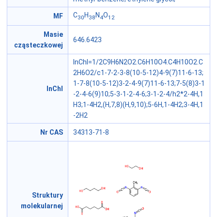
C
H
N
O
MF
30
38
4
12
Masie
646.6423
cząsteczkowej
InChI=1/2C9H6N2O2.C6H10O4.C4H10O2.C
2H6O2/c1-7-2-3-8(10-5-12)4-9(7)11-6-13;
1-7-8(10-5-12)3-2-4-9(7)11-6-13;7-5(8)3-1
InChI
-2-4-6(9)10;5-3-1-2-4-6;3-1-2-4/h2*2-4H,1
H3;1-4H2,(H,7,8)(H,9,10);5-6H,1-4H2;3-4H,1
-2H2
Nr CAS
34313-71-8
Struktury
molekularnej