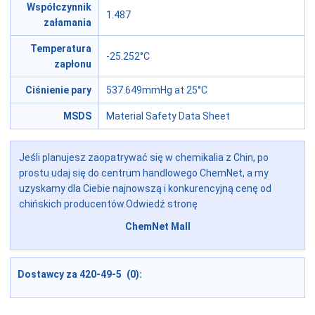
Współczynnik
1.487
załamania
Temperatura
-25.252°C
zapłonu
Ciśnienie pary
537.649mmHg at 25°C
MSDS
Material Safety Data Sheet
Jeśli planujesz zaopatrywać się w chemikalia z Chin, po
prostu udaj się do centrum handlowego ChemNet, a my
uzyskamy dla Ciebie najnowszą i konkurencyjną cenę od
chińskich producentów.Odwiedź stronę
ChemNet Mall
Dostawcy za 420-49-5 (0):