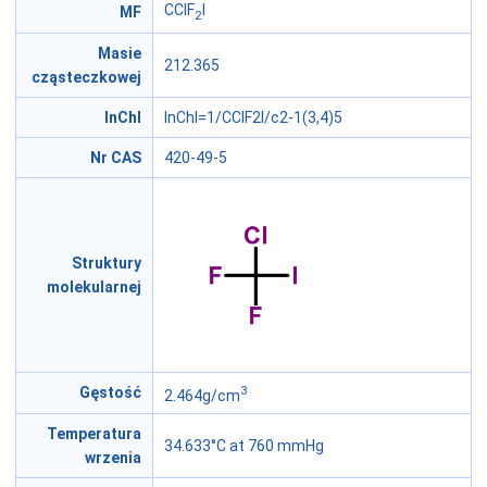
CClF
I
MF
2
Masie
212.365
cząsteczkowej
InChI
InChI=1/CClF2I/c2-1(3,4)5
Nr CAS
420-49-5
Struktury
molekularnej
3
Gęstość
2.464g/cm
Temperatura
34.633°C at 760 mmHg
wrzenia