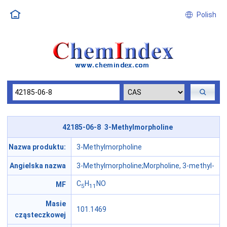
Polish
42185-06-8 3-Methylmorpholine
Nazwa produktu:
3-Methylmorpholine
Angielska nazwa
3-Methylmorpholine;Morpholine, 3-methyl-
C
H
NO
MF
5
11
Masie
101.1469
cząsteczkowej