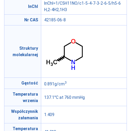
InChI=1/C5H11NO/c1-5-4-7-3-2-6-5/h5-6
InChI
H,2-4H2,1H3
Nr CAS
42185-06-8
Struktury
molekularnej
3
Gęstość
0.891g/cm
Temperatura
137.1°C at 760 mmHg
wrzenia
Współczynnik
1.409
załamania
Temperatura