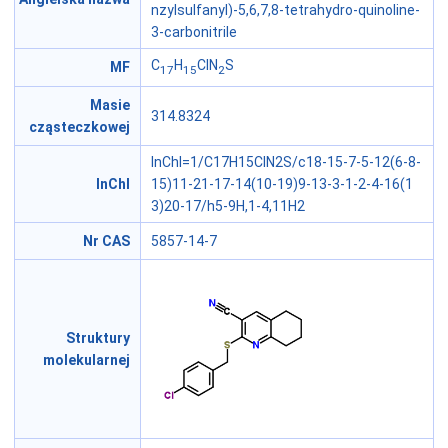
nzylsulfanyl)-5,6,7,8-tetrahydro-quinoline-
3-carbonitrile
C
H
ClN
S
MF
17
15
2
Masie
314.8324
cząsteczkowej
InChI=1/C17H15ClN2S/c18-15-7-5-12(6-8-
InChI
15)11-21-17-14(10-19)9-13-3-1-2-4-16(1
3)20-17/h5-9H,1-4,11H2
Nr CAS
5857-14-7
Struktury
molekularnej