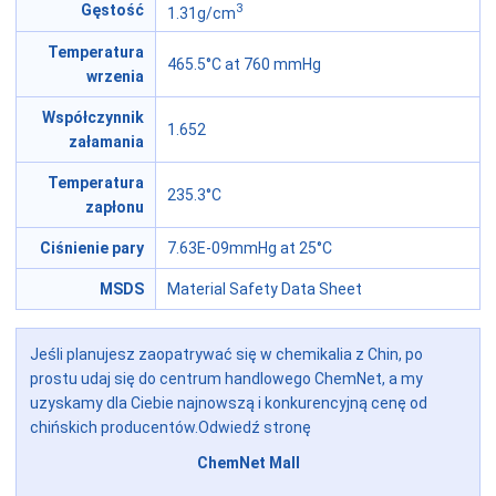
3
Gęstość
1.31g/cm
Temperatura
465.5°C at 760 mmHg
wrzenia
Współczynnik
1.652
załamania
Temperatura
235.3°C
zapłonu
Ciśnienie pary
7.63E-09mmHg at 25°C
MSDS
Material Safety Data Sheet
Jeśli planujesz zaopatrywać się w chemikalia z Chin, po
prostu udaj się do centrum handlowego ChemNet, a my
uzyskamy dla Ciebie najnowszą i konkurencyjną cenę od
chińskich producentów.Odwiedź stronę
ChemNet Mall