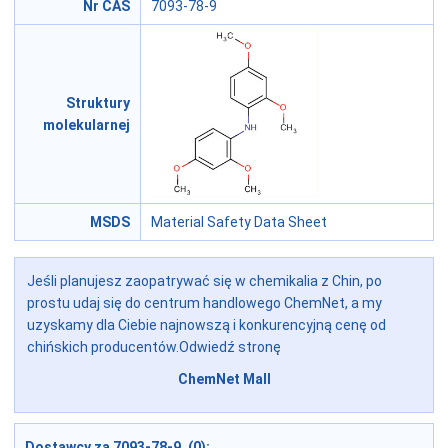
Nr CAS
7093-78-9
Struktury
molekularnej
MSDS
Material Safety Data Sheet
Jeśli planujesz zaopatrywać się w chemikalia z Chin, po
prostu udaj się do centrum handlowego ChemNet, a my
uzyskamy dla Ciebie najnowszą i konkurencyjną cenę od
chińskich producentów.Odwiedź stronę
ChemNet Mall
Dostawcy za 7093-78-9 (0):