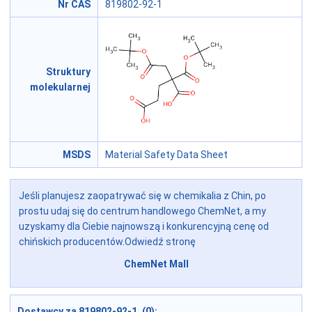
Nr CAS
819802-92-1
Struktury
molekularnej
MSDS
Material Safety Data Sheet
Jeśli planujesz zaopatrywać się w chemikalia z Chin, po
prostu udaj się do centrum handlowego ChemNet, a my
uzyskamy dla Ciebie najnowszą i konkurencyjną cenę od
chińskich producentów.Odwiedź stronę
ChemNet Mall
Dostawcy za 819802-92-1 (0):