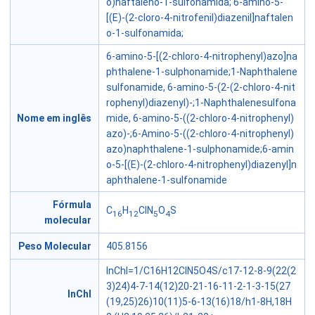
o)naftaleno-1-sulfonamida; 6-amino-5-
[(E)-(2-cloro-4-nitrofenil)diazenil]naftalen
o-1-sulfonamida;
6-amino-5-[(2-chloro-4-nitrophenyl)azo]na
phthalene-1-sulphonamide;1-Naphthalene
sulfonamide, 6-amino-5-(2-(2-chloro-4-nit
rophenyl)diazenyl)-;1-Naphthalenesulfona
Nome em inglês
mide, 6-amino-5-((2-chloro-4-nitrophenyl)
azo)-;6-Amino-5-((2-chloro-4-nitrophenyl)
azo)naphthalene-1-sulphonamide;6-amin
o-5-[(E)-(2-chloro-4-nitrophenyl)diazenyl]n
aphthalene-1-sulfonamide
Fórmula
C
H
ClN
O
S
16
12
5
4
molecular
Peso Molecular
405.8156
InChI=1/C16H12ClN5O4S/c17-12-8-9(22(2
3)24)4-7-14(12)20-21-16-11-2-1-3-15(27
InChI
(19,25)26)10(11)5-6-13(16)18/h1-8H,18H