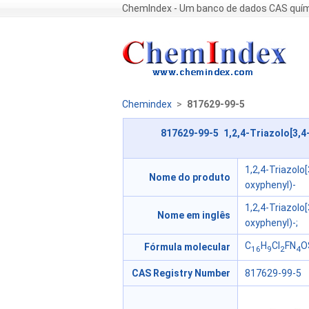
ChemIndex - Um banco de dados CAS quím
Chemindex
>
817629-99-5
817629-99-5 1,2,4-Triazolo[3,4-
1,2,4-Triazolo
Nome do produto
oxyphenyl)-
1,2,4-Triazolo
Nome em inglês
oxyphenyl)-;
C
H
Cl
FN
O
Fórmula molecular
16
9
2
4
CAS Registry Number
817629-99-5