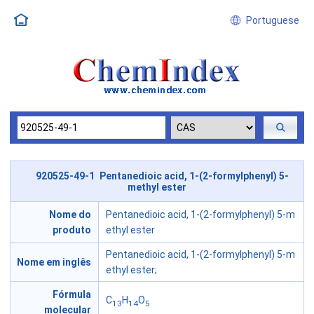
Portuguese
920525-49-1 Pentanedioic acid, 1-(2-formylphenyl) 5-
methyl ester
Nome do
Pentanedioic acid, 1-(2-formylphenyl) 5-m
produto
ethyl ester
Pentanedioic acid, 1-(2-formylphenyl) 5-m
Nome em inglês
ethyl ester;
Fórmula
C
H
O
13
14
5
molecular