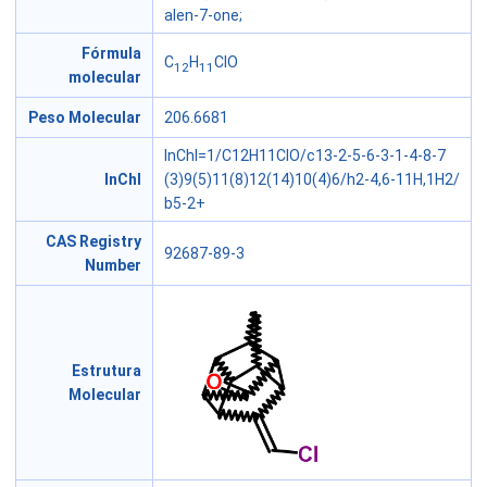
alen-7-one;
Fórmula
C
H
ClO
12
11
molecular
Peso Molecular
206.6681
InChI=1/C12H11ClO/c13-2-5-6-3-1-4-8-7
InChI
(3)9(5)11(8)12(14)10(4)6/h2-4,6-11H,1H2/
b5-2+
CAS Registry
92687-89-3
Number
Estrutura
Molecular