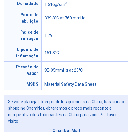
3
Densidade
1.616g/cm
Ponto de
339.8°C at 760 mmHg
ebulição
índice de
1.79
refração
O ponto de
161.3°C
inflamação
Pressão de
9E-05mmHg at 25°C
vapor
MSDS
Material Safety Data Sheet
Se você planeja obter produtos químicos da China, basta ir ao
shopping ChemNet, obteremos o preço mais recente e
competitivo dos fabricantes da China para você.Por favor,
visite
ChemNet Mall