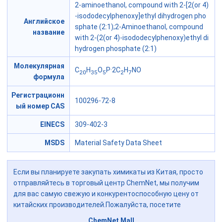
2-aminoethanol, compound with 2-[2(or 4)
-isododecylphenoxy]ethyl dihydrogen pho
Английское
sphate (2:1);2-Aminoethanol, compound
название
with 2-(2(or 4)-isododecylphenoxy)ethyl di
hydrogen phosphate (2:1)
Молекулярная
C
H
O
P·2C
H
NO
20
35
5
2
7
формула
Регистрационн
100296-72-8
ый номер CAS
EINECS
309-402-3
MSDS
Material Safety Data Sheet
Если вы планируете закупать химикаты из Китая, просто
отправляйтесь в торговый центр ChemNet, мы получим
для вас самую свежую и конкурентоспособную цену от
китайских производителей.Пожалуйста, посетите
ChemNet Mall