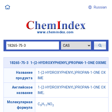
Russian
18265-75-3 1-(2-HYDROXYPHENYL)PROPAN-1-ONE OXIME
Название
1-(2-HYDROXYPHENYL)PROPAN-1-ONE OX
продукта
IME
Английское
1-(2-HYDROXYPHENYL)PROPAN-1-ONE OX
название
IME;
Молекулярная
C
H
NO
9
11
2
формула