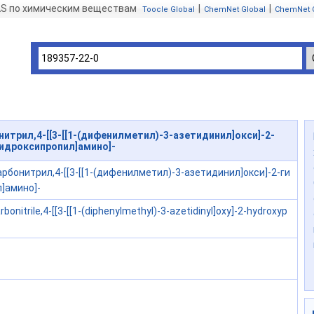
AS по химическим веществам
|
|
Toocle Global
ChemNet Global
ChemNet 
итрил,4-[[3-[[1-(дифенилметил)-3-азетидинил]окси]-2-
идроксипропил]амино]-
рбонитрил,4-[[3-[[1-(дифенилметил)-3-азетидинил]окси]-2-ги
]амино]-
rbonitrile,4-[[3-[[1-(diphenylmethyl)-3-azetidinyl]oxy]-2-hydroxyp