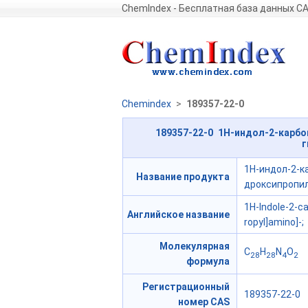
ChemIndex - Бесплатная база данных C
Chemindex
>
189357-22-0
189357-22-0 1H-индол-2-карбон
г
1H-индол-2-ка
Название продукта
дроксипропил
1H-Indole-2-ca
Английское название
ropyl]amino]-;
Молекулярная
C
H
N
O
28
28
4
2
формула
Регистрационный
189357-22-0
номер CAS