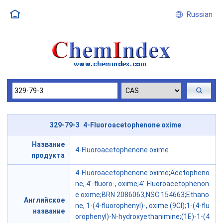
Russian
329-79-3 4-Fluoroacetophenone oxime
Название
4-Fluoroacetophenone oxime
продукта
4-Fluoroacetophenone oxime;Acetopheno
ne, 4'-fluoro-, oxime;4'-Fluoroacetophenon
e oxime;BRN 2086063;NSC 154663;Ethano
Английское
ne, 1-(4-fluorophenyl)-, oxime (9CI);1-(4-flu
название
orophenyl)-N-hydroxyethanimine;(1E)-1-(4