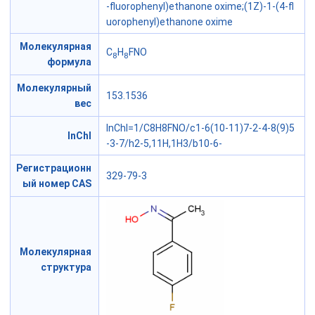
-fluorophenyl)ethanone oxime;(1Z)-1-(4-fl
uorophenyl)ethanone oxime
Молекулярная
C
H
FNO
8
8
формула
Молекулярный
153.1536
вес
InChI=1/C8H8FNO/c1-6(10-11)7-2-4-8(9)5
InChI
-3-7/h2-5,11H,1H3/b10-6-
Регистрационн
329-79-3
ый номер CAS
Молекулярная
структура