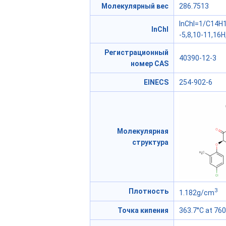
Молекулярный вес
286.7513
InChI=1/C14H1
InChI
-5,8,10-11,16
Регистрационный
40390-12-3
номер CAS
EINECS
254-902-6
Молекулярная
структура
3
Плотность
1.182g/cm
Точка кипения
363.7°C at 7