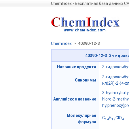
ChemIndex - Бесплатная база данных C
Chemindex
>
40390-12-3
40390-12-3 3-гидрок
Название продукта
3-гидроксибу
3-гидроксибу
Синонимы
ил(2R)-2-(4-
3-hydroxybuty
Английское название
hloro-2-methy
hylphenoxy)p
Молекулярная
C
H
ClO
14
19
4
формула