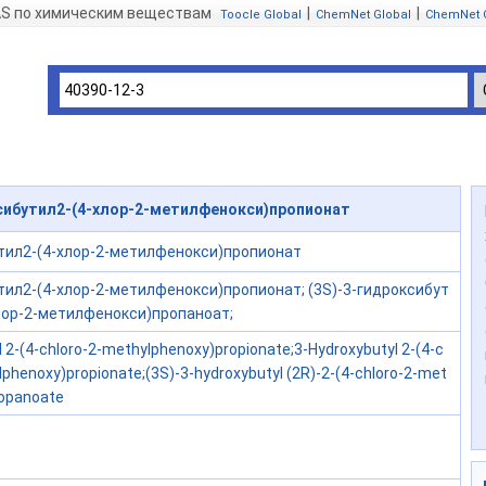
AS по химическим веществам
|
|
Toocle Global
ChemNet Global
ChemNet 
сибутил2-(4-хлор-2-метилфенокси)пропионат
тил2-(4-хлор-2-метилфенокси)пропионат
тил2-(4-хлор-2-метилфенокси)пропионат; (3S)-3-гидроксибут
хлор-2-метилфенокси)пропаноат;
l 2-(4-chloro-2-methylphenoxy)propionate;3-Hydroxybutyl 2-(4-c
lphenoxy)propionate;(3S)-3-hydroxybutyl (2R)-2-(4-chloro-2-met
ropanoate