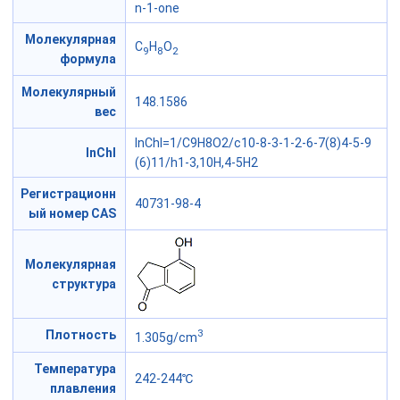
n-1-one
Молекулярная
C
H
O
9
8
2
формула
Молекулярный
148.1586
вес
InChI=1/C9H8O2/c10-8-3-1-2-6-7(8)4-5-9
InChI
(6)11/h1-3,10H,4-5H2
Регистрационн
40731-98-4
ый номер CAS
Молекулярная
структура
3
Плотность
1.305g/cm
Температура
242-244℃
плавления