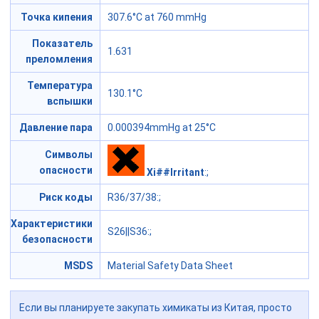
Точка кипения
307.6°C at 760 mmHg
Показатель
1.631
преломления
Температура
130.1°C
вспышки
Давление пара
0.000394mmHg at 25°C
Символы
опасности
Xi##Irritant
:;
Риск коды
R36/37/38
:;
Характеристики
S26||S36
:;
безопасности
MSDS
Material Safety Data Sheet
Если вы планируете закупать химикаты из Китая, просто