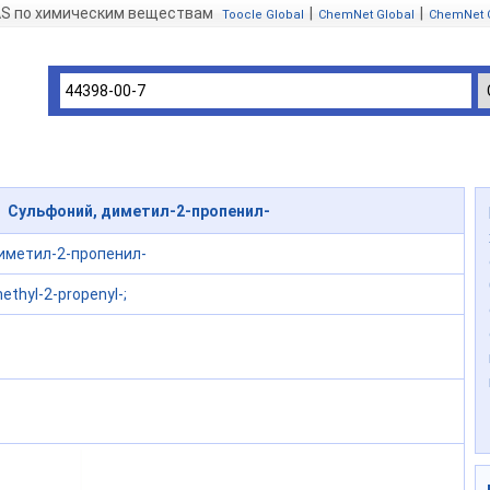
AS по химическим веществам
|
|
Toocle Global
ChemNet Global
ChemNet 
7 Сульфоний, диметил-2-пропенил-
иметил-2-пропенил-
ethyl-2-propenyl-;