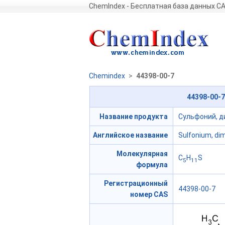
ChemIndex - Бесплатная база данных C
Chemindex
>
44398-00-7
44398-00-
Название продукта
Сульфоний, д
Английское название
Sulfonium, dim
Молекулярная
C
H
S
5
11
формула
Регистрационный
44398-00-7
номер CAS