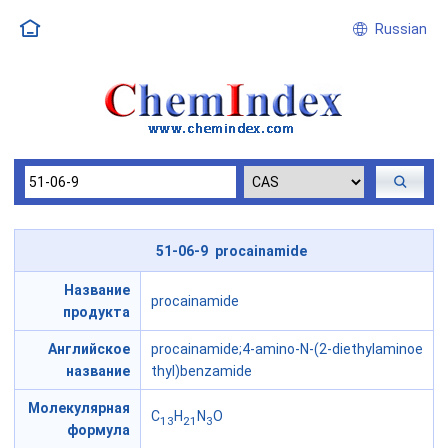
Russian
51-06-9 procainamide
Название
procainamide
продукта
Английское
procainamide;4-amino-N-(2-diethylaminoe
название
thyl)benzamide
Молекулярная
C
H
N
O
13
21
3
формула