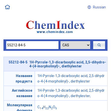
Russian
55212-84-5 1H-Pyrrole-1,3-dicarboxylic acid, 2,5-dihydro-
4-(4-morpholinyl)-, diethylester
Название
1H-Pyrrole-1,3-dicarboxylic acid, 2,5-dihydr
продукта
o-4-(4-morpholinyl)-, diethylester
Английское
1H-Pyrrole-1,3-dicarboxylic acid, 2,5-dihydr
название
o-4-(4-morpholinyl)-, diethylester;
Молекулярная
C
H
N
O
14
22
2
5
формула