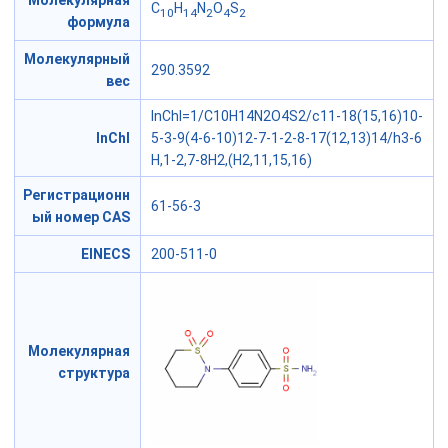
Молекулярная
C
H
N
O
S
10
14
2
4
2
формула
Молекулярный
290.3592
вес
InChI=1/C10H14N2O4S2/c11-18(15,16)10-
InChI
5-3-9(4-6-10)12-7-1-2-8-17(12,13)14/h3-6
H,1-2,7-8H2,(H2,11,15,16)
Регистрационн
61-56-3
ый номер CAS
EINECS
200-511-0
Молекулярная
структура