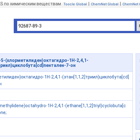
AS по химическим веществам
|
|
Toocle Global
ChemNet Global
ChemNet 
)-5-(хлорметилиден)октагидро-1H-2,4,1-
]триил)циклобута[cd]пентален-7-он
етилиден)октагидро-1H-2,4,1-(этан[1,1,2]триил)циклобута[cd]
н
methylidene)octahydro-1H-2,4,1-(ethane[1,1,2]triyl)cyclobuta[c
one;