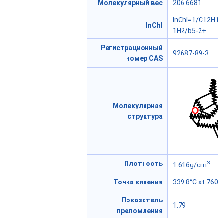
Молекулярный вес
206.6681
InChI=1/C12H1
InChI
1H2/b5-2+
Регистрационный
92687-89-3
номер CAS
Молекулярная
структура
3
Плотность
1.616g/cm
Точка кипения
339.8°C at 7
Показатель
1.79
преломления