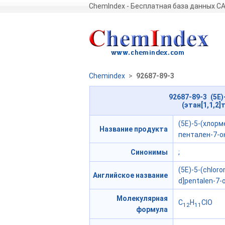
ChemIndex - Бесплатная база данных C
Chemindex
>
92687-89-3
92687-89-3 (5E
(этан[1,1,2
(5E)-5-(хлорм
Название продукта
пентален-7-о
Синонимы
;
(5E)-5-(chloro
Английское название
d]pentalen-7-
Молекулярная
C
H
ClO
12
11
формула