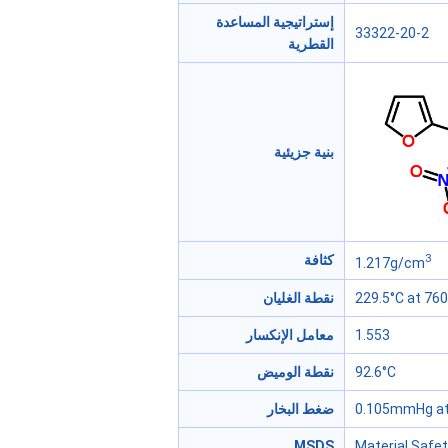
إستراتيجية المساعدة
33322-20-2
القطرية
بنية جزيئية
3
كثافة
1.217g/cm
229.5°C at 7
نقطة الغليان
1.553
معامل الإنكسار
92.6°C
نقطة الوميض
0.105mmHg at
ضغط البخار
MSDS
Material Safe