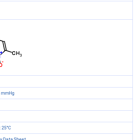
60 mmHg
 25°C
ty Data Sheet