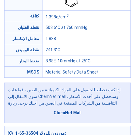
3
كثافة
1.398g/cm
503.6°C at 760 mmHg
نقطة الغليان
1.888
معامل الإنكسار
241.3°C
نقطة الوميض
8.98E-10mmHg at 25°C
ضغط البخار
MSDS
Material Safety Data Sheet
إذا كنت تخطط للحصول على المواد الكيميائية من الصين ، فما عليك
سوى الانتقال إلى ChemNet mall ، وسنحصل على أحدث الأسعار
التنافسية من الشركات المصنعة في الصين من أجلك.يرجى زيارة
ChemNet Mall
موردون للدولار 36504-65-1 (0):