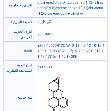
b]oxirene;6b,7a-Dihydrobenzo[1,12]tetrap
الاسم بالانجليزية
heno[8,9-b]oxirene;benzo[10,11]chryseno
[1,2-b]oxirene, 6b,7a-dihydro-
C
H
O
الصيغة الجزيئية
20
12
الوزن الجزيئي
268.3087
الغرامي
InChI=1/C20H12O/c1-2-11-4-5-13-10-16-1
InChI
4(8-9-17-20(16)21-17)15-7-6-12(3-1)18(1
1)19(13)15/h1-10,17,20H
إستراتيجية
36504-65-1
المساعدة القطرية
بنية جزيئية