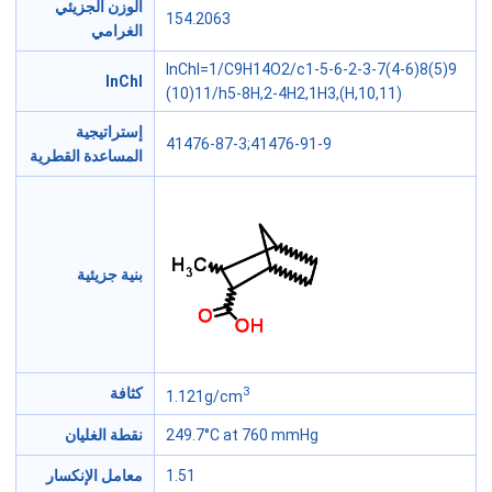
الوزن الجزيئي
154.2063
الغرامي
InChI=1/C9H14O2/c1-5-6-2-3-7(4-6)8(5)9
InChI
(10)11/h5-8H,2-4H2,1H3,(H,10,11)
إستراتيجية
41476-87-3;41476-91-9
المساعدة القطرية
بنية جزيئية
3
كثافة
1.121g/cm
249.7°C at 760 mmHg
نقطة الغليان
1.51
معامل الإنكسار