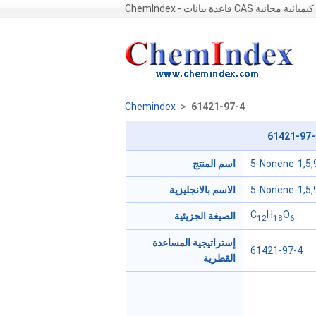
ChemIndex - قاعدة بيانات CAS كيميائية مجانية
Chemindex
>
61421-97-4
61421-97-
5-Nonene-1,5,9
اسم المنتج
5-Nonene-1,5,9
الاسم بالانجليزية
C
H
O
الصيغة الجزيئية
12
18
6
إستراتيجية المساعدة
61421-97-4
القطرية