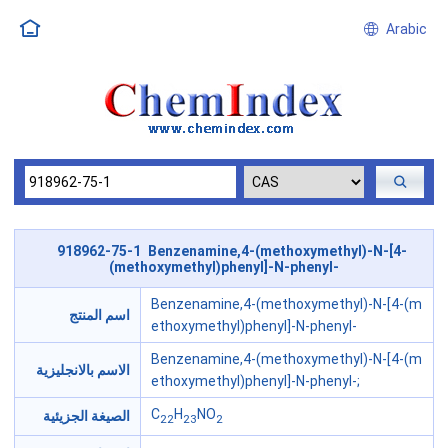
Arabic
918962-75-1 Benzenamine,4-(methoxymethyl)-N-[4-
(methoxymethyl)phenyl]-N-phenyl-
Benzenamine,4-(methoxymethyl)-N-[4-(m
اسم المنتج
ethoxymethyl)phenyl]-N-phenyl-
Benzenamine,4-(methoxymethyl)-N-[4-(m
الاسم بالانجليزية
ethoxymethyl)phenyl]-N-phenyl-;
C
H
NO
الصيغة الجزيئية
22
23
2