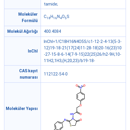
tamide;
Moleküler
C
H
N
O
S
18
16
4
5
Formülü
Molekül Ağırlığı
400.4084
InChI=1/C18H16N4O5S/c1-12-2-4-13(5-3-
12)19-18-21(17(24)11-28-18)20-16(23)10
InChI
-27-15-8-6-14(7-9-15)22(25)26/h2-9H,10-
11H2,1H3,(H,20,23)/b19-18-
CAS kayıt
112122-54-0
numarası
Moleküler Yapısı