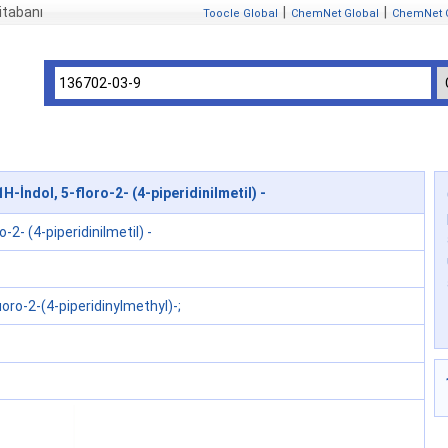
itabanı
|
|
Toocle Global
ChemNet Global
ChemNet 
-İndol, 5-floro-2- (4-piperidinilmetil) -
o-2- (4-piperidinilmetil) -
uoro-2-(4-piperidinylmethyl)-;