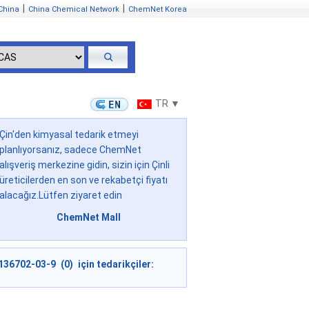
|
|
China
China Chemical Network
ChemNet Korea
TR ▼
Çin'den kimyasal tedarik etmeyi
planlıyorsanız, sadece ChemNet
alışveriş merkezine gidin, sizin için Çinli
üreticilerden en son ve rekabetçi fiyatı
alacağız.Lütfen ziyaret edin
ChemNet Mall
136702-03-9 (0) için tedarikçiler: