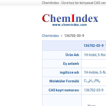
ChemIndex - Ücretsiz bir kimyasal CAS ver
Chemindex
>
136702-03-9
136702-03-9 1H
Ürün Adı
1H-İndol, 5-flor
Eş anlamlı
ingilizce adı
1H-Indole, 5-fl
C
H
FN
Moleküler Formülü
14
17
2
CAS kayıt numarası
136702-03-9