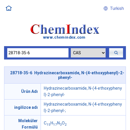
Turkish
28718-35-6 Hydrazinecarboxamide, N-(4-ethoxyphenyl)-2-
phenyl-
Hydrazinecarboxamide, N-(4-ethoxypheny
Ürün Adı
l)-2-phenyl-
Hydrazinecarboxamide, N-(4-ethoxypheny
ingilizce adı
l)-2-phenyl-;
Moleküler
C
H
N
O
15
17
3
2
Formülü