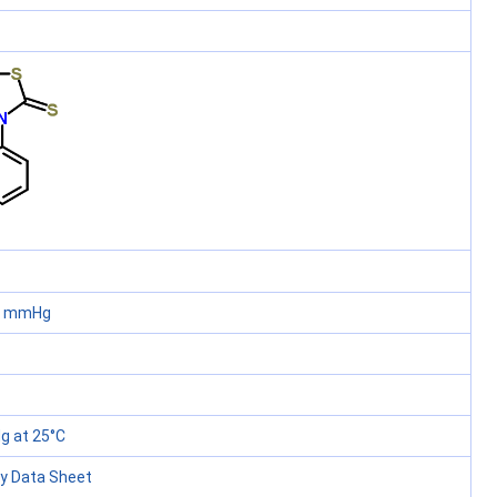
60 mmHg
 at 25°C
ty Data Sheet