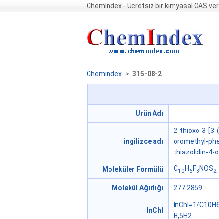
ChemIndex - Ücretsiz bir kimyasal CAS ver
Chemindex
>
315-08-2
Ürün Adı
2-thioxo-3-[3-
ingilizce adı
oromethyl-phen
thiazolidin-4-
C
H
F
NOS
Moleküler Formülü
10
6
3
2
Molekül Ağırlığı
277.2859
InChI=1/C10H6
InChI
H,5H2