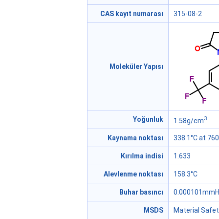
CAS kayıt numarası
315-08-2
Moleküler Yapısı
3
Yoğunluk
1.58g/cm
Kaynama noktası
338.1°C at 7
Kırılma indisi
1.633
Alevlenme noktası
158.3°C
Buhar basıncı
0.000101mmHg
MSDS
Material Safe