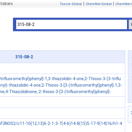
itabanı
|
|
Toocle Global
ChemNet Global
ChemNet 
315-08-2
(trifluoromethyl)phenyl]-1,3-thiazolidin-4-one;2-Thioxo-3-(3-triflu
yl)-thiazolidin-4-one;2-Thioxo-3-[3-(trifluoromethyl)phenyl]-1,3-
one;4-Thiazolidinone, 2-thioxo-3-[3-(trifluoromethyl)phenyl]-
F3NOS2/c11-10(12,13)6-2-1-3-7(4-6)14-8(15)5-17-9(14)16/h1-4