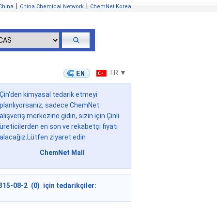
|
|
China
China Chemical Network
ChemNet Korea
TR ▼
Çin'den kimyasal tedarik etmeyi
planlıyorsanız, sadece ChemNet
alışveriş merkezine gidin, sizin için Çinli
üreticilerden en son ve rekabetçi fiyatı
alacağız.Lütfen ziyaret edin
ChemNet Mall
315-08-2 (0) için tedarikçiler: