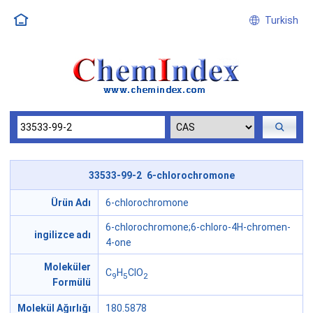
Turkish
33533-99-2 6-chlorochromone
Ürün Adı
6-chlorochromone
6-chlorochromone;6-chloro-4H-chromen-
ingilizce adı
4-one
Moleküler
C
H
ClO
9
5
2
Formülü
Molekül Ağırlığı
180.5878