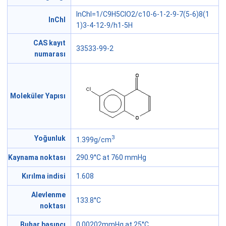
InChI=1/C9H5ClO2/c10-6-1-2-9-7(5-6)8(1
InChI
1)3-4-12-9/h1-5H
CAS kayıt
33533-99-2
numarası
Moleküler Yapısı
3
Yoğunluk
1.399g/cm
Kaynama noktası
290.9°C at 760 mmHg
Kırılma indisi
1.608
Alevlenme
133.8°C
noktası
Buhar basıncı
0.00202mmHg at 25°C