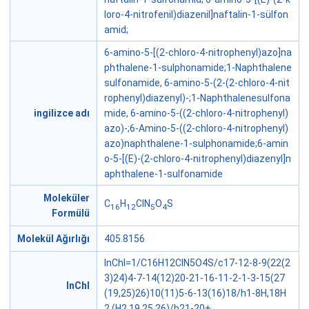
loro-4-nitrofenil)diazenil]naftalin-1-sülfon
amid;
6-amino-5-[(2-chloro-4-nitrophenyl)azo]na
phthalene-1-sulphonamide;1-Naphthalene
sulfonamide, 6-amino-5-(2-(2-chloro-4-nit
rophenyl)diazenyl)-;1-Naphthalenesulfona
ingilizce adı
mide, 6-amino-5-((2-chloro-4-nitrophenyl)
azo)-;6-Amino-5-((2-chloro-4-nitrophenyl)
azo)naphthalene-1-sulphonamide;6-amin
o-5-[(E)-(2-chloro-4-nitrophenyl)diazenyl]n
aphthalene-1-sulfonamide
Moleküler
C
H
ClN
O
S
16
12
5
4
Formülü
Molekül Ağırlığı
405.8156
InChI=1/C16H12ClN5O4S/c17-12-8-9(22(2
3)24)4-7-14(12)20-21-16-11-2-1-3-15(27
InChI
(19,25)26)10(11)5-6-13(16)18/h1-8H,18H
2,(H2,19,25,26)/b21-20+