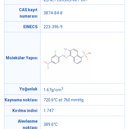
CAS kayıt
3874-84-8
numarası
EINECS
223-396-9
Moleküler Yapısı
3
Yoğunluk
1.67g/cm
Kaynama noktası
720.6°C at 760 mmHg
Kırılma indisi
1.747
Alevlenme
389.6°C
noktası