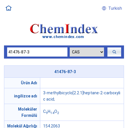
Turkish
41476-87-3
Ürün Adı
3-methylbicyclo[2.2.1]heptane-2-carboxyli
ingilizce adı
c acid;
Moleküler
C
H
O
9
14
2
Formülü
Molekül Ağırlığı
154.2063