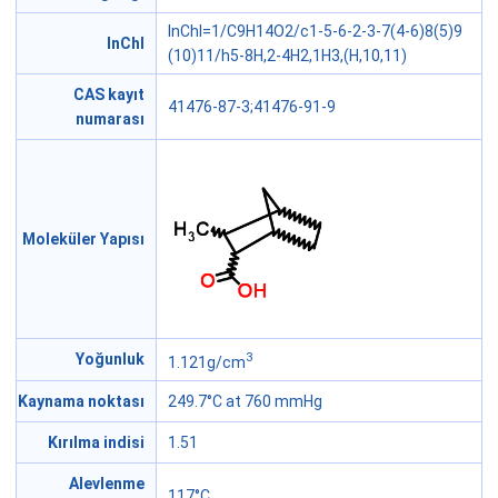
InChI=1/C9H14O2/c1-5-6-2-3-7(4-6)8(5)9
InChI
(10)11/h5-8H,2-4H2,1H3,(H,10,11)
CAS kayıt
41476-87-3;41476-91-9
numarası
Moleküler Yapısı
3
Yoğunluk
1.121g/cm
Kaynama noktası
249.7°C at 760 mmHg
Kırılma indisi
1.51
Alevlenme
117°C