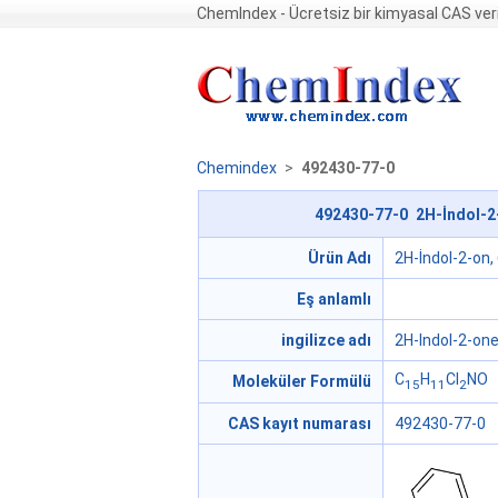
ChemIndex - Ücretsiz bir kimyasal CAS ver
Chemindex
>
492430-77-0
492430-77-0 2H-İndol-2-o
Ürün Adı
2H-İndol-2-on, 
Eş anlamlı
ingilizce adı
2H-Indol-2-one
C
H
Cl
NO
Moleküler Formülü
15
11
2
CAS kayıt numarası
492430-77-0