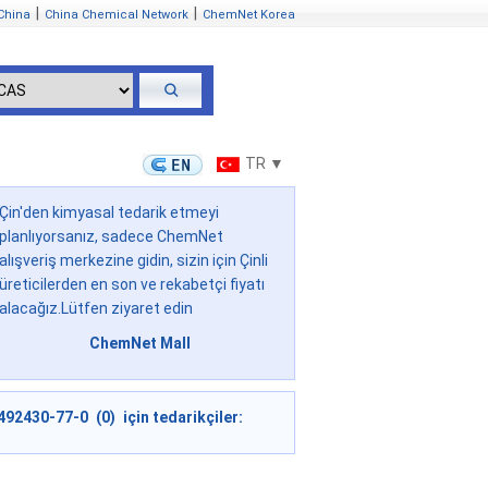
|
|
China
China Chemical Network
ChemNet Korea
TR ▼
Çin'den kimyasal tedarik etmeyi
planlıyorsanız, sadece ChemNet
alışveriş merkezine gidin, sizin için Çinli
üreticilerden en son ve rekabetçi fiyatı
alacağız.Lütfen ziyaret edin
ChemNet Mall
492430-77-0 (0) için tedarikçiler: