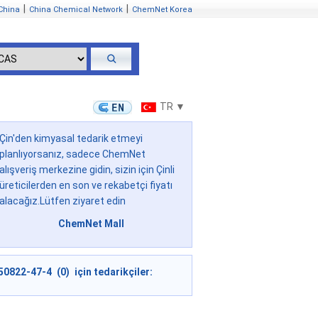
|
|
China
China Chemical Network
ChemNet Korea
TR ▼
Çin'den kimyasal tedarik etmeyi
planlıyorsanız, sadece ChemNet
alışveriş merkezine gidin, sizin için Çinli
üreticilerden en son ve rekabetçi fiyatı
alacağız.Lütfen ziyaret edin
ChemNet Mall
50822-47-4 (0) için tedarikçiler: