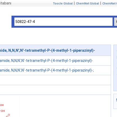
itabanı
|
|
Toocle Global
ChemNet Global
ChemNet 
de, N,N,N',N'-tetramethyl-P-(4-methyl-1-piperazinyl)-
mide, N,N,N',N'-tetramethyl-P-(4-methyl-1-piperazinyl)-
mide, N,N,N',N'-tetramethyl-P-(4-methyl-1-piperazinyl)-;