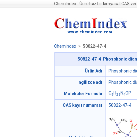
ChemIndex - Ücretsiz bir kimyasal CAS ver
Chemindex
>
50822-47-4
50822-47-4 Phosphonic diami
Ürün Adı
Phosphonic dia
ingilizce adı
Phosphonic dia
C
H
N
OP
Moleküler Formülü
9
23
4
CAS kayıt numarası
50822-47-4