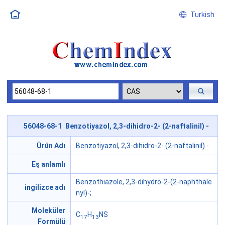
Turkish
56048-68-1 Benzotiyazol, 2,3-dihidro-2- (2-naftalinil) -
Ürün Adı
Benzotiyazol, 2,3-dihidro-2- (2-naftalinil) -
Eş anlamlı
Benzothiazole, 2,3-dihydro-2-(2-naphthale
ingilizce adı
nyl)-;
Moleküler
C
H
NS
17
13
Formülü