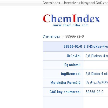
ChemIndex - Ücretsiz bir kimyasal CAS ver
Chemindex
>
58566-92-0
58566-92-0 3,8-Dioksa-4-si
Ürün Adı
3,8-Dioksa-4-s
Eş anlamlı
ingilizce adı
3,8-Dioxa-4-si
C
H
O
SiSn
Moleküler Formülü
15
34
5
CAS kayıt numarası
58566-92-0