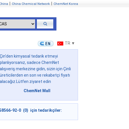
|
|
China
China Chemical Network
ChemNet Korea
TR ▼
Çin'den kimyasal tedarik etmeyi
planlıyorsanız, sadece ChemNet
alışveriş merkezine gidin, sizin için Çinli
üreticilerden en son ve rekabetçi fiyatı
alacağız.Lütfen ziyaret edin
ChemNet Mall
58566-92-0 (0) için tedarikçiler: