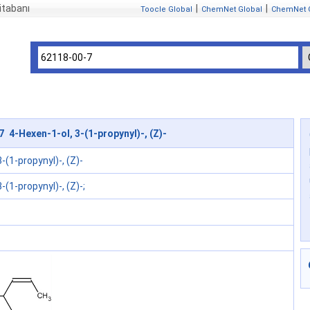
itabanı
|
|
Toocle Global
ChemNet Global
ChemNet 
 4-Hexen-1-ol, 3-(1-propynyl)-, (Z)-
-(1-propynyl)-, (Z)-
-(1-propynyl)-, (Z)-;