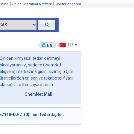
|
|
China
China Chemical Network
ChemNet Korea
TR ▼
Çin'den kimyasal tedarik etmeyi
planlıyorsanız, sadece ChemNet
alışveriş merkezine gidin, sizin için Çinli
üreticilerden en son ve rekabetçi fiyatı
alacağız.Lütfen ziyaret edin
ChemNet Mall
62118-00-7 (0) için tedarikçiler: