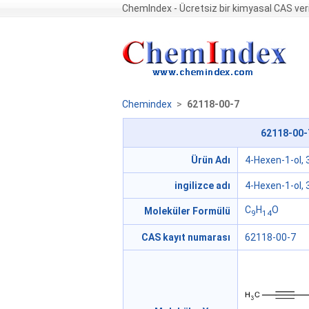
ChemIndex - Ücretsiz bir kimyasal CAS ver
Chemindex
>
62118-00-7
62118-00-7
Ürün Adı
4-Hexen-1-ol, 3
ingilizce adı
4-Hexen-1-ol, 3
C
H
O
Moleküler Formülü
9
14
CAS kayıt numarası
62118-00-7