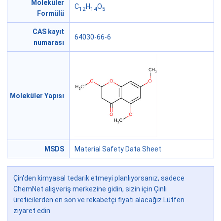
Moleküler
C
H
O
12
14
5
Formülü
CAS kayıt
64030-66-6
numarası
Moleküler Yapısı
MSDS
Material Safety Data Sheet
Çin'den kimyasal tedarik etmeyi planlıyorsanız, sadece
ChemNet alışveriş merkezine gidin, sizin için Çinli
üreticilerden en son ve rekabetçi fiyatı alacağız.Lütfen
ziyaret edin