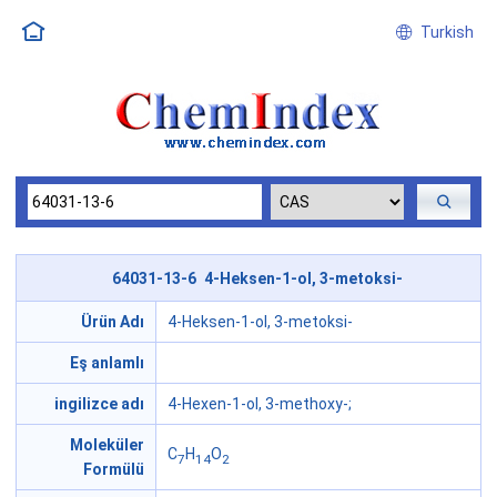
Turkish
64031-13-6 4-Heksen-1-ol, 3-metoksi-
Ürün Adı
4-Heksen-1-ol, 3-metoksi-
Eş anlamlı
ingilizce adı
4-Hexen-1-ol, 3-methoxy-;
Moleküler
C
H
O
7
14
2
Formülü