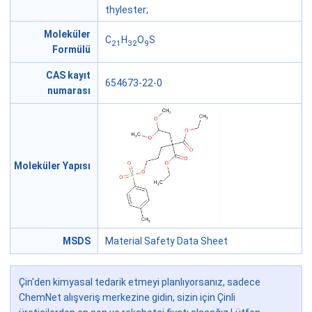
thylester;
Moleküler
C
H
O
S
21
32
9
Formülü
CAS kayıt
654673-22-0
numarası
Moleküler Yapısı
MSDS
Material Safety Data Sheet
Çin'den kimyasal tedarik etmeyi planlıyorsanız, sadece
ChemNet alışveriş merkezine gidin, sizin için Çinli