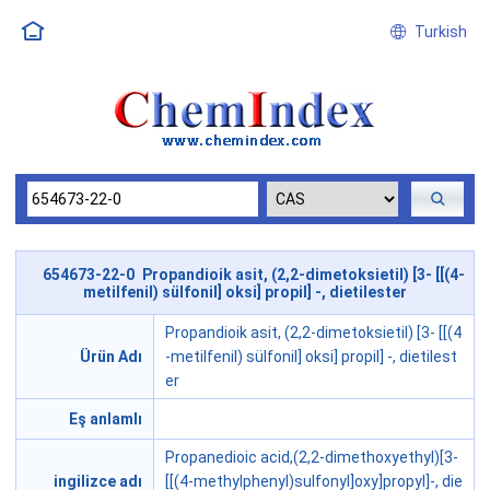
Turkish
654673-22-0 Propandioik asit, (2,2-dimetoksietil) [3- [[(4-
metilfenil) sülfonil] oksi] propil] -, dietilester
Propandioik asit, (2,2-dimetoksietil) [3- [[(4
Ürün Adı
-metilfenil) sülfonil] oksi] propil] -, dietilest
er
Eş anlamlı
Propanedioic acid,(2,2-dimethoxyethyl)[3-
ingilizce adı
[[(4-methylphenyl)sulfonyl]oxy]propyl]-, die