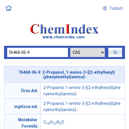
Turkish
76468-06-9 2-Propanol, 1-amino-3-[(2-ethylhexyl)
(phenylmethyl)amino]-
2-Propanol, 1-amino-3-[(2-ethylhexyl)(phe
Ürün Adı
nylmethyl)amino]-
2-Propanol, 1-amino-3-[(2-ethylhexyl)(phe
ingilizce adı
nylmethyl)amino]-;
Moleküler
C
H
N
O
18
32
2
Formülü