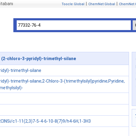
itabanı
|
|
Toocle Global
ChemNet Global
ChemNet 
(2-chloro-3-pyridyl)-trimethyl-silane
idyl)-trimethyl-silane
idyl)-trimethyl-silane;2-Chloro-3-(trimethylsilyl)pyridine;Pyridine,
methylsilyl)-
ClNSi/c1-11(2,3)7-5-4-6-10-8(7)9/h4-6H,1-3H3