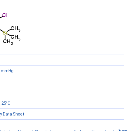
60 mmHg
 25°C
ty Data Sheet