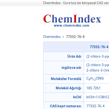
ChemIndex - Ücretsiz bir kimyasal CAS ver
Chemindex
>
77332-76-4
77332-76-4 
Ürün Adı
(2-chloro-3-pyr
(2-chloro-3-pyr
ingilizce adı
2-chloro-3-(tri
C
H
ClNSi
Moleküler Formülü
8
12
Molekül Ağırlığı
185.7261
InChI
InChI=1/C8H12
CAS kayıt numarası
77332-76-4