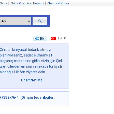
|
|
China
China Chemical Network
ChemNet Korea
TR ▼
Çin'den kimyasal tedarik etmeyi
planlıyorsanız, sadece ChemNet
alışveriş merkezine gidin, sizin için Çinli
üreticilerden en son ve rekabetçi fiyatı
alacağız.Lütfen ziyaret edin
ChemNet Mall
77332-76-4 (0) için tedarikçiler: