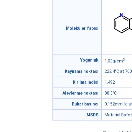
Moleküler Yapısı
3
Yoğunluk
1.03g/cm
Kaynama noktası
222.4°C at 7
Kırılma indisi
1.492
Alevlenme noktası
88.3°C
Buhar basıncı
0.152mmHg at
MSDS
Material Safe