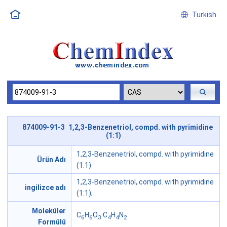
Turkish
874009-91-3 1,2,3-Benzenetriol, compd. with pyrimidine
(1:1)
1,2,3-Benzenetriol, compd. with pyrimidine
Ürün Adı
(1:1)
1,2,3-Benzenetriol, compd. with pyrimidine
ingilizce adı
(1:1);
Moleküler
C
H
O
·C
H
N
6
6
3
4
4
2
Formülü